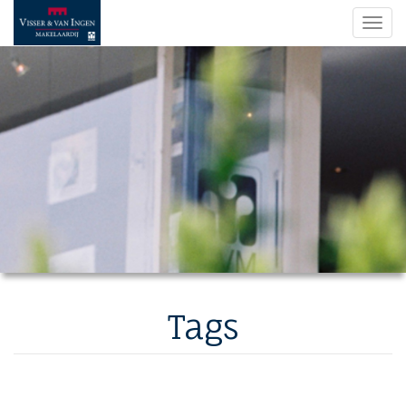
Navi
Tags