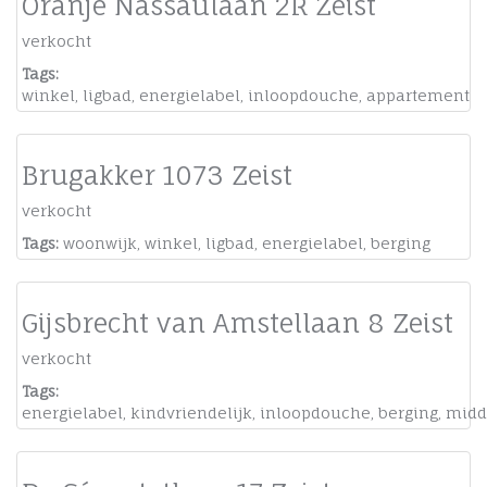
Oranje Nassaulaan 2R Zeist
verkocht
Tags:
winkel
,
ligbad
,
energielabel
,
inloopdouche
,
appartement
Brugakker 1073 Zeist
verkocht
Tags:
woonwijk
,
winkel
,
ligbad
,
energielabel
,
berging
Gijsbrecht van Amstellaan 8 Zeist
verkocht
Tags:
energielabel
,
kindvriendelijk
,
inloopdouche
,
berging
,
midd