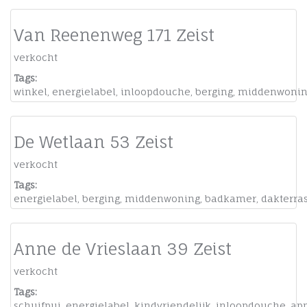
Van Reenenweg 171 Zeist
verkocht
Tags:
winkel
,
energielabel
,
inloopdouche
,
berging
,
middenwonin
De Wetlaan 53 Zeist
verkocht
Tags:
energielabel
,
berging
,
middenwoning
,
badkamer
,
dakterra
Anne de Vrieslaan 39 Zeist
verkocht
Tags:
schuifpui
,
energielabel
,
kindvriendelijk
,
inloopdouche
,
ap