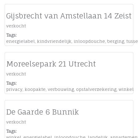
Gijsbrecht van Amstellaan 14 Zeist
verkocht
Tags:
energielabel
,
kindvriendelijk
,
inloopdouche
,
berging
,
tuss
Moreelsepark 21 Utrecht
verkocht
Tags:
privacy
,
koopakte
,
verbouwing
,
opstalverzekering
,
winkel
De Gaarde 6 Bunnik
verkocht
Tags:
winkel
,
energielabel
,
inloopdouche
,
landelijk
,
appartemen