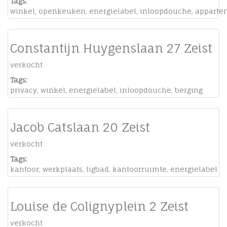
Tags:
winkel
,
openkeuken
,
energielabel
,
inloopdouche
,
apparte
Constantijn Huygenslaan 27 Zeist
verkocht
Tags:
privacy
,
winkel
,
energielabel
,
inloopdouche
,
berging
Jacob Catslaan 20 Zeist
verkocht
Tags:
kantoor
,
werkplaats
,
ligbad
,
kantoorruimte
,
energielabel
Louise de Colignyplein 2 Zeist
verkocht