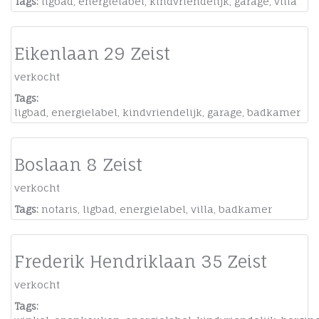
Tags:
ligbad
,
energielabel
,
kindvriendelijk
,
garage
,
villa
Eikenlaan 29 Zeist
verkocht
Tags:
ligbad
,
energielabel
,
kindvriendelijk
,
garage
,
badkamer
Boslaan 8 Zeist
verkocht
Tags:
notaris
,
ligbad
,
energielabel
,
villa
,
badkamer
Frederik Hendriklaan 35 Zeist
verkocht
Tags: