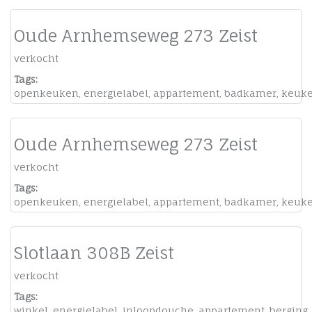
Oude Arnhemseweg 273 Zeist
verkocht
Tags:
openkeuken
,
energielabel
,
appartement
,
badkamer
,
keuk
Oude Arnhemseweg 273 Zeist
verkocht
Tags:
openkeuken
,
energielabel
,
appartement
,
badkamer
,
keuk
Slotlaan 308B Zeist
verkocht
Tags:
winkel
,
energielabel
,
inloopdouche
,
appartement
,
berging