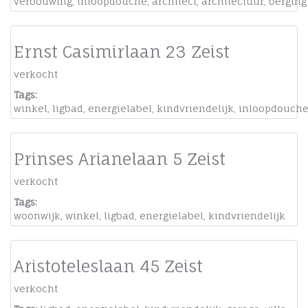
verbouwing
,
inloopdouche
,
architect
,
architectuur
,
berging
Ernst Casimirlaan 23 Zeist
verkocht
Tags:
winkel
,
ligbad
,
energielabel
,
kindvriendelijk
,
inloopdouch
Prinses Arianelaan 5 Zeist
verkocht
Tags:
woonwijk
,
winkel
,
ligbad
,
energielabel
,
kindvriendelijk
Aristoteleslaan 45 Zeist
verkocht