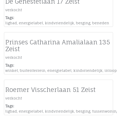
De Génestetlaan 17 Zeist
verkocht
Tags:
ligbad
,
energielabel
,
kindvriendelijk
,
berging
,
beneden
Prinses Catharina Amalialaan 135
Zeist
verkocht
Tags:
winkel
,
buitenterrein
,
energielabel
,
kindvriendelijk
,
inloo
Roemer Visscherlaan 51 Zeist
verkocht
Tags:
ligbad
,
energielabel
,
kindvriendelijk
,
berging
,
tussenwonin