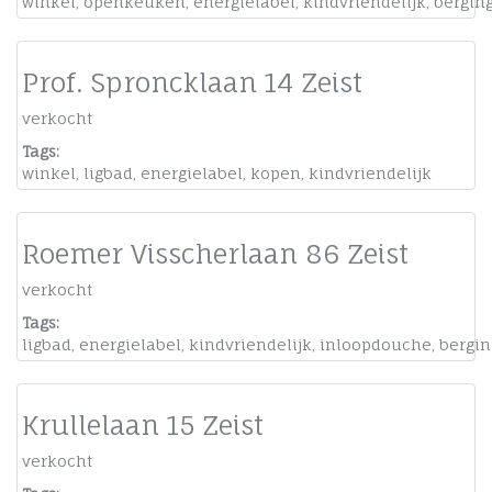
winkel
,
openkeuken
,
energielabel
,
kindvriendelijk
,
bergin
Prof. Sproncklaan 14 Zeist
verkocht
Tags:
winkel
,
ligbad
,
energielabel
,
kopen
,
kindvriendelijk
Roemer Visscherlaan 86 Zeist
verkocht
Tags:
ligbad
,
energielabel
,
kindvriendelijk
,
inloopdouche
,
bergin
Krullelaan 15 Zeist
verkocht