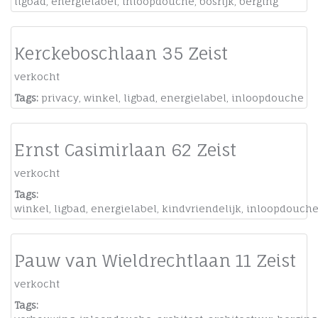
ligbad
,
energielabel
,
inloopdouche
,
bosrijk
,
berging
Kerckeboschlaan 35 Zeist
verkocht
Tags:
privacy
,
winkel
,
ligbad
,
energielabel
,
inloopdouche
Ernst Casimirlaan 62 Zeist
verkocht
Tags:
winkel
,
ligbad
,
energielabel
,
kindvriendelijk
,
inloopdouch
Pauw van Wieldrechtlaan 11 Zeist
verkocht
Tags: