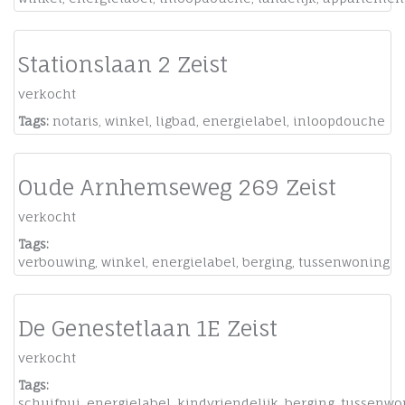
Stationslaan 2 Zeist
verkocht
Tags:
notaris
,
winkel
,
ligbad
,
energielabel
,
inloopdouche
Oude Arnhemseweg 269 Zeist
verkocht
Tags:
verbouwing
,
winkel
,
energielabel
,
berging
,
tussenwoning
De Genestetlaan 1E Zeist
verkocht
Tags:
schuifpui
,
energielabel
,
kindvriendelijk
,
berging
,
tussenwo