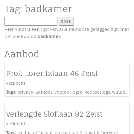
Tag: badkamer
Hier vindt u een lijst van alle items die getagged zijn met
het zoekwoord
badkamer
.
Aanbod
Prof. Lorentzlaan 46 Zeist
verkocht
Tags:
privacy
,
kantoor
,
vooroorlogse
,
vooroorlogs
,
winkel
Verlengde Slotlaan 92 Zeist
verkocht
Tags:
exclusief
,
ligbad
,
energielabel
,
bosrijk
,
berging