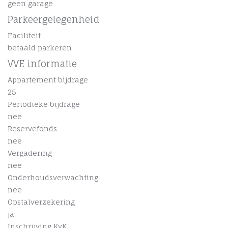
geen garage
Parkeergelegenheid
Faciliteit
betaald parkeren
VVE informatie
Appartement bijdrage
25
Periodieke bijdrage
nee
Reservefonds
nee
Vergadering
nee
Onderhoudsverwachting
nee
Opstalverzekering
ja
Inschrijving KvK