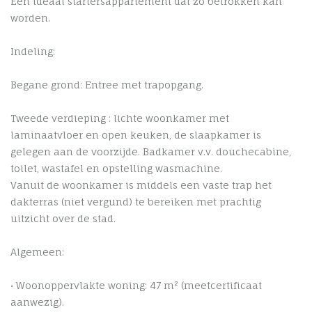
Een ideaal startersappartement dat zo betrokken kan
worden.
Indeling:
Begane grond: Entree met trapopgang.
Tweede verdieping : lichte woonkamer met
laminaatvloer en open keuken, de slaapkamer is
gelegen aan de voorzijde. Badkamer v.v. douchecabine,
toilet, wastafel en opstelling wasmachine.
Vanuit de woonkamer is middels een vaste trap het
dakterras (niet vergund) te bereiken met prachtig
uitzicht over de stad.
Algemeen:
• Woonoppervlakte woning: 47 m² (meetcertificaat
aanwezig).