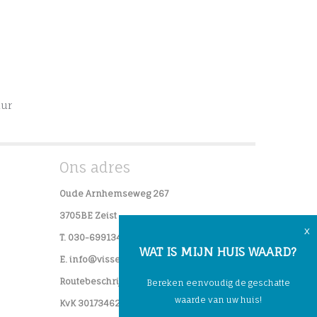
ur
Ons adres
Oude Arnhemseweg 267
3705BE Zeist
x
T. 030-6991341
WAT IS MIJN HUIS WAARD?
E. info@visserenvaningen.nl
Routebeschrijving
Bereken eenvoudig de geschatte
waarde van uw huis!
KvK 30173462