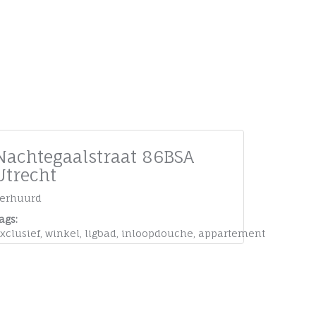
Nachtegaalstraat 86BSA
Utrecht
erhuurd
ags:
xclusief
,
winkel
,
ligbad
,
inloopdouche
,
appartement