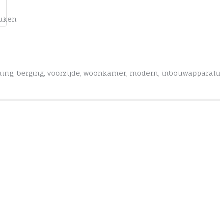
uken
ning
,
berging
,
voorzijde
,
woonkamer
,
modern
,
inbouwapparatu