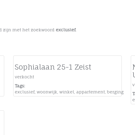
ged zijn met het zoekwoord
exclusief
.
Sophialaan 25-1 Zeist
verkocht
v
Tags:
exclusief
,
woonwijk
,
winkel
,
appartement
,
berging
T
e