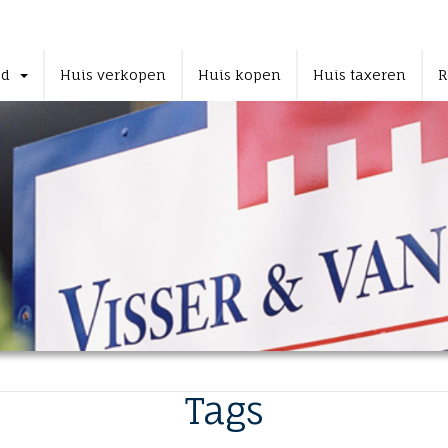
od
Huis verkopen
Huis kopen
Huis taxeren
R
Tags