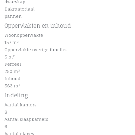
dwarskap
Dakmateriaal
pannen
Oppervlakten en inhoud
Woonoppervlakte
157 m²
Oppervlakte overige functies
5 m²
Perceel
250 m²
Inhoud
563 m³
Indeling
Aantal kamers
8
Aantal slaapkamers
6
Aantal etages