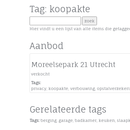
Tag: koopakte
Hier vindt u een lijst van alle items die getag
Aanbod
Moreelsepark 21 Utrecht
verkocht
Tags:
privacy
,
koopakte
,
verbouwing
,
opstalverzeker
Gerelateerde tags
Tags:
berging
,
garage
,
badkamer
,
keuken
,
slaap