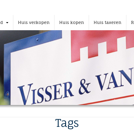
od
Huis verkopen
Huis kopen
Huis taxeren
R
Tags