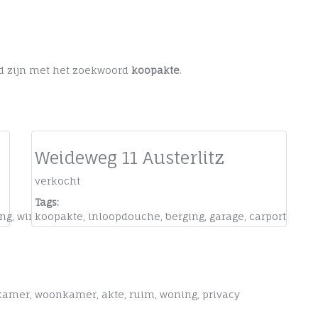
ged zijn met het zoekwoord
koopakte
.
Weideweg 11 Austerlitz
verkocht
Tags:
ing
,
winkel
koopakte
,
inloopdouche
,
berging
,
garage
,
carport
kamer
,
woonkamer
,
akte
,
ruim
,
woning
,
privacy