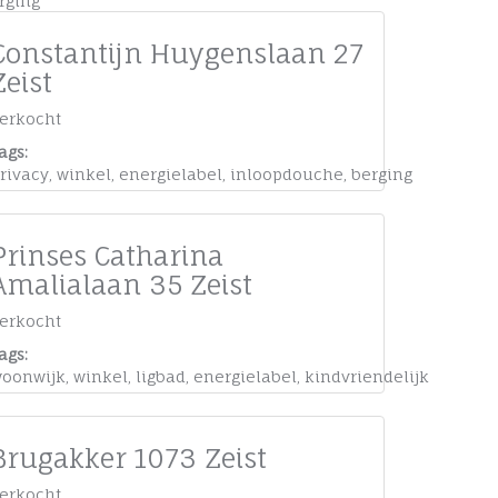
rging
Constantijn Huygenslaan 27
Zeist
erkocht
ags:
rivacy
,
winkel
,
energielabel
,
inloopdouche
,
berging
Prinses Catharina
Amalialaan 35 Zeist
erkocht
ags:
oonwijk
,
winkel
,
ligbad
,
energielabel
,
kindvriendelijk
Brugakker 1073 Zeist
erkocht