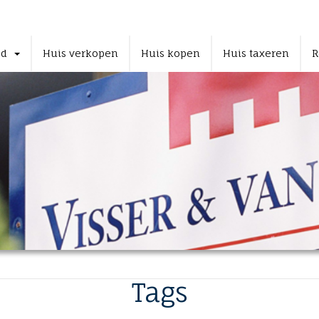
od
Huis verkopen
Huis kopen
Huis taxeren
R
Tags