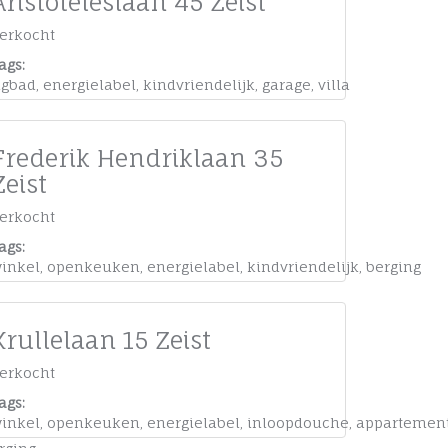
Aristoteleslaan 45 Zeist
erkocht
ags:
igbad
,
energielabel
,
kindvriendelijk
,
garage
,
villa
Frederik Hendriklaan 35
Zeist
erkocht
ags:
inkel
,
openkeuken
,
energielabel
,
kindvriendelijk
,
berging
Krullelaan 15 Zeist
erkocht
ags:
inkel
,
openkeuken
,
energielabel
,
inloopdouche
,
appartemen