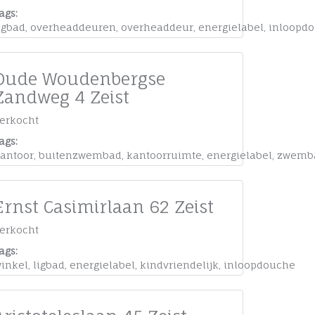
ags:
igbad
,
overheaddeuren
,
overheaddeur
,
energielabel
,
inloopd
Oude Woudenbergse
Zandweg 4 Zeist
erkocht
ags:
antoor
,
buitenzwembad
,
kantoorruimte
,
energielabel
,
zwemb
Ernst Casimirlaan 62 Zeist
erkocht
ags:
inkel
,
ligbad
,
energielabel
,
kindvriendelijk
,
inloopdouche