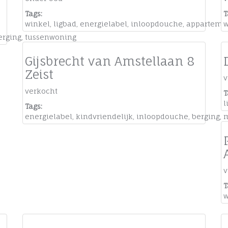
Tags:
T
winkel
,
ligbad
,
energielabel
,
inloopdouche
,
apparteme
w
erging
,
tussenwoning
Gijsbrecht van Amstellaan 8
Zeist
v
verkocht
T
l
Tags:
energielabel
,
kindvriendelijk
,
inloopdouche
,
berging
,
v
T
w