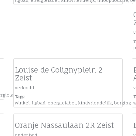
ligbad
,
energielabel
,
kindvriendelijk
,
inloopdouche
,
be
v
T
p
Louise de Colignyplein 2
Zeist
verkocht
v
rgielabel
Tags:
T
winkel
,
ligbad
,
energielabel
,
kindvriendelijk
,
berging
w
Oranje Nassaulaan 2R Zeist
onder bod
v