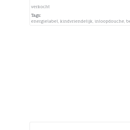
verkocht
Tags:
energielabel
,
kindvriendelijk
,
inloopdouche
,
b