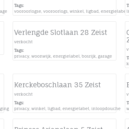
Tags:
T
rage
vooroorlogse
,
vooroorlogs
,
winkel
,
ligbad
,
energielabel
l
Verlengde Slotlaan 28 Zeist
verkocht
v
Tags:
privacy
,
woonwijk
,
energielabel
,
bosrijk
,
garage
T
k
Kerckeboschlaan 35 Zeist
verkocht
v
Tags:
T
ging
privacy
,
winkel
,
ligbad
,
energielabel
,
inloopdouche
w