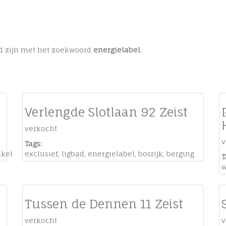
ged zijn met het zoekwoord
energielabel
.
Verlengde Slotlaan 92 Zeist
verkocht
v
Tags:
nkel
exclusief
,
ligbad
,
energielabel
,
bosrijk
,
berging
T
w
Tussen de Dennen 11 Zeist
verkocht
v