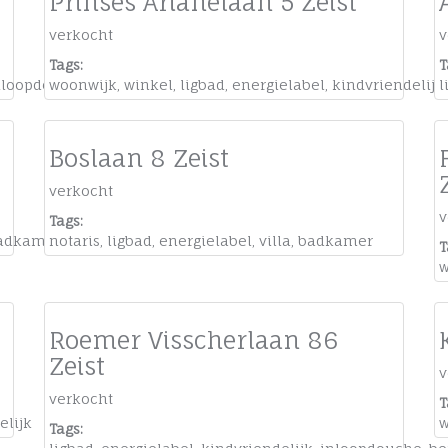
Prinses Arianelaan 5 Zeist
verkocht
v
Tags:
T
nloopdouche
woonwijk
,
winkel
,
ligbad
,
energielabel
,
kindvriendelijk
l
Boslaan 8 Zeist
verkocht
v
Tags:
adkamer
notaris
,
ligbad
,
energielabel
,
villa
,
badkamer
T
w
Roemer Visscherlaan 86
Zeist
v
verkocht
T
elijk
w
Tags: