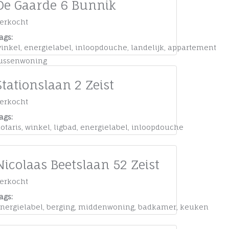
De Gaarde 6 Bunnik
erkocht
ags:
inkel
,
energielabel
,
inloopdouche
,
landelijk
,
appartement
ussenwoning
Stationslaan 2 Zeist
erkocht
ags:
otaris
,
winkel
,
ligbad
,
energielabel
,
inloopdouche
Nicolaas Beetslaan 52 Zeist
erkocht
ags:
enwoning
nergielabel
,
berging
,
middenwoning
,
badkamer
,
keuken