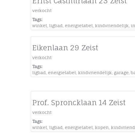
Ernst Casimirlaan 23 Zeist
verkocht
Tags:
winkel
,
ligbad
,
energielabel
,
kindvriendelijk
,
i
Eikenlaan 29 Zeist
verkocht
Tags:
ligbad
,
energielabel
,
kindvriendelijk
,
garage
,
b
Prof. Sproncklaan 14 Zeist
verkocht
Tags:
winkel
,
ligbad
,
energielabel
,
kopen
,
kindvriend