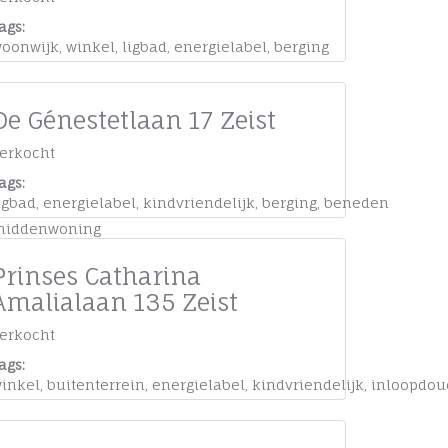
ags:
nt
oonwijk
,
winkel
,
ligbad
,
energielabel
,
berging
De Génestetlaan 17 Zeist
erkocht
ags:
igbad
,
energielabel
,
kindvriendelijk
,
berging
,
beneden
middenwoning
Prinses Catharina
Amalialaan 135 Zeist
erkocht
ags:
inkel
,
buitenterrein
,
energielabel
,
kindvriendelijk
,
inloopdou