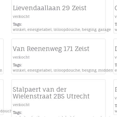
Lievendaallaan 29 Zeist
verkocht
v
Tags:
T
winkel
,
energielabel
,
inloopdouche
,
berging
,
garage
w
Van Reenenweg 171 Zeist
verkocht
v
Tags:
T
n
winkel
,
energielabel
,
inloopdouche
,
berging
,
middenw
e
Stalpaert van der
Wielenstraat 2BS Utrecht
v
verkocht
T
pdouche
,
appartement
w
Tags: