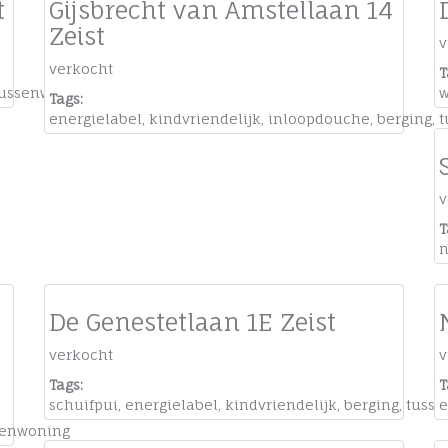
t
Gijsbrecht van Amstellaan 14
Zeist
v
verkocht
T
tussenwoning
w
Tags:
energielabel
,
kindvriendelijk
,
inloopdouche
,
berging
,
t
v
T
n
De Genestetlaan 1E Zeist
verkocht
v
Tags:
T
schuifpui
,
energielabel
,
kindvriendelijk
,
berging
,
tuss
e
senwoning