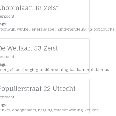
Chopinlaan 18 Zeist
erkocht
ags:
oonwijk
,
winkel
,
energielabel
,
kindvriendelijk
,
inloopdouche
De Wetlaan 53 Zeist
erkocht
ags:
oning
nergielabel
,
berging
,
middenwoning
,
badkamer
,
dakterras
Populierstraat 22 Utrecht
erkocht
ags:
inkel
,
energielabel
,
berging
,
middenwoning
,
keuken