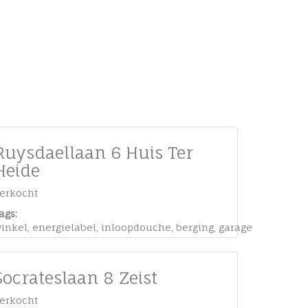
Ruysdaellaan 6 Huis Ter
Heide
erkocht
ags:
inkel
,
energielabel
,
inloopdouche
,
berging
,
garage
Socrateslaan 8 Zeist
erkocht